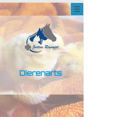
Dierena​rts