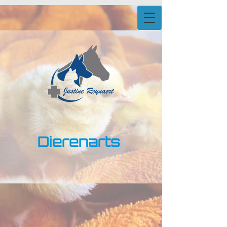
Dierena​rts